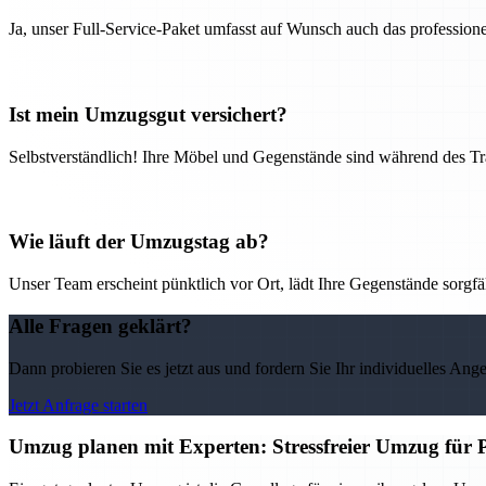
Ja, unser Full-Service-Paket umfasst auf Wunsch auch das professio
Ist mein Umzugsgut versichert?
Selbstverständlich! Ihre Möbel und Gegenstände sind während des Tra
Wie läuft der Umzugstag ab?
Unser Team erscheint pünktlich vor Ort, lädt Ihre Gegenstände sorgfälti
Alle Fragen geklärt?
Dann probieren Sie es jetzt aus und fordern Sie Ihr individuelles Ang
Jetzt Anfrage starten
Umzug planen mit Experten: Stressfreier Umzug für 