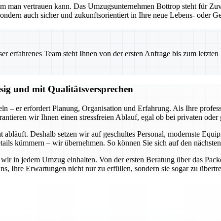
em man vertrauen kann. Das Umzugsunternehmen Bottrop steht für Zuver
ondern auch sicher und zukunftsorientiert in Ihre neue Lebens- oder G
 erfahrenes Team steht Ihnen von der ersten Anfrage bis zum letzten Ka
ssig und mit Qualitätsversprechen
ln – er erfordert Planung, Organisation und Erfahrung. Als Ihre profe
rantieren wir Ihnen einen stressfreien Ablauf, egal ob bei privaten od
cht abläuft. Deshalb setzen wir auf geschultes Personal, modernste Equ
ails kümmern – wir übernehmen. So können Sie sich auf den nächsten 
 wir in jedem Umzug einhalten. Von der ersten Beratung über das Packen,
uns, Ihre Erwartungen nicht nur zu erfüllen, sondern sie sogar zu übert