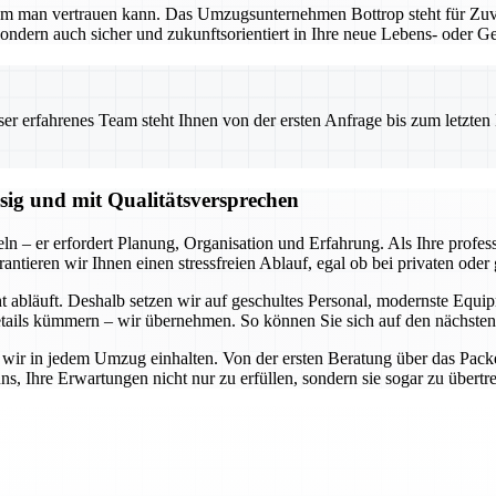
em man vertrauen kann. Das Umzugsunternehmen Bottrop steht für Zuver
ondern auch sicher und zukunftsorientiert in Ihre neue Lebens- oder G
 erfahrenes Team steht Ihnen von der ersten Anfrage bis zum letzten Ka
ssig und mit Qualitätsversprechen
ln – er erfordert Planung, Organisation und Erfahrung. Als Ihre profe
rantieren wir Ihnen einen stressfreien Ablauf, egal ob bei privaten od
cht abläuft. Deshalb setzen wir auf geschultes Personal, modernste Equ
ails kümmern – wir übernehmen. So können Sie sich auf den nächsten 
 wir in jedem Umzug einhalten. Von der ersten Beratung über das Packen,
uns, Ihre Erwartungen nicht nur zu erfüllen, sondern sie sogar zu übert