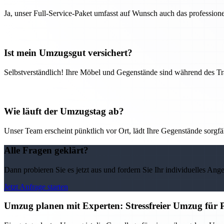
Ja, unser Full-Service-Paket umfasst auf Wunsch auch das professio
Ist mein Umzugsgut versichert?
Selbstverständlich! Ihre Möbel und Gegenstände sind während des Tra
Wie läuft der Umzugstag ab?
Unser Team erscheint pünktlich vor Ort, lädt Ihre Gegenstände sorgfälti
Alle Fragen geklärt?
Dann probieren Sie es jetzt aus und fordern Sie Ihr individuelles Ang
Jetzt Anfrage starten
Umzug planen mit Experten: Stressfreier Umzug für 