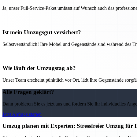
Ja, unser Full-Service-Paket umfasst auf Wunsch auch das professio
Ist mein Umzugsgut versichert?
Selbstverständlich! Ihre Möbel und Gegenstände sind während des Tra
Wie läuft der Umzugstag ab?
Unser Team erscheint pünktlich vor Ort, lädt Ihre Gegenstände sorgfälti
Alle Fragen geklärt?
Dann probieren Sie es jetzt aus und fordern Sie Ihr individuelles Ang
Jetzt Anfrage starten
Umzug planen mit Experten: Stressfreier Umzug für 