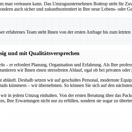
em man vertrauen kann. Das Umzugsunternehmen Bottrop steht für Zuver
ondern auch sicher und zukunftsorientiert in Ihre neue Lebens- oder G
 erfahrenes Team steht Ihnen von der ersten Anfrage bis zum letzten Ka
ssig und mit Qualitätsversprechen
ln – er erfordert Planung, Organisation und Erfahrung. Als Ihre profe
rantieren wir Ihnen einen stressfreien Ablauf, egal ob bei privaten od
cht abläuft. Deshalb setzen wir auf geschultes Personal, modernste Equ
ails kümmern – wir übernehmen. So können Sie sich auf den nächsten 
 wir in jedem Umzug einhalten. Von der ersten Beratung über das Packen,
uns, Ihre Erwartungen nicht nur zu erfüllen, sondern sie sogar zu übert