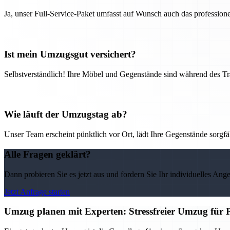
Ja, unser Full-Service-Paket umfasst auf Wunsch auch das professio
Ist mein Umzugsgut versichert?
Selbstverständlich! Ihre Möbel und Gegenstände sind während des Tra
Wie läuft der Umzugstag ab?
Unser Team erscheint pünktlich vor Ort, lädt Ihre Gegenstände sorgfälti
Alle Fragen geklärt?
Dann probieren Sie es jetzt aus und fordern Sie Ihr individuelles Ang
Jetzt Anfrage starten
Umzug planen mit Experten: Stressfreier Umzug für 