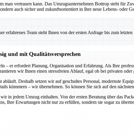
em man vertrauen kann. Das Umzugsunternehmen Bottrop steht für Zuver
ondern auch sicher und zukunftsorientiert in Ihre neue Lebens- oder G
 erfahrenes Team steht Ihnen von der ersten Anfrage bis zum letzten Ka
ssig und mit Qualitätsversprechen
ln – er erfordert Planung, Organisation und Erfahrung. Als Ihre profe
rantieren wir Ihnen einen stressfreien Ablauf, egal ob bei privaten od
cht abläuft. Deshalb setzen wir auf geschultes Personal, modernste Equ
ails kümmern – wir übernehmen. So können Sie sich auf den nächsten 
 wir in jedem Umzug einhalten. Von der ersten Beratung über das Packen,
uns, Ihre Erwartungen nicht nur zu erfüllen, sondern sie sogar zu übert