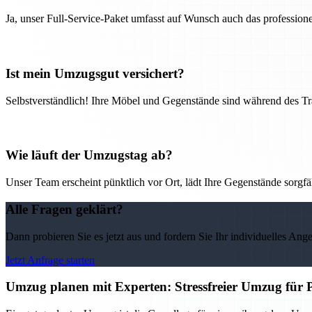
Ja, unser Full-Service-Paket umfasst auf Wunsch auch das professio
Ist mein Umzugsgut versichert?
Selbstverständlich! Ihre Möbel und Gegenstände sind während des Tra
Wie läuft der Umzugstag ab?
Unser Team erscheint pünktlich vor Ort, lädt Ihre Gegenstände sorgfälti
Alle Fragen geklärt?
Dann probieren Sie es jetzt aus und fordern Sie Ihr individuelles Ang
Jetzt Anfrage starten
Umzug planen mit Experten: Stressfreier Umzug für 