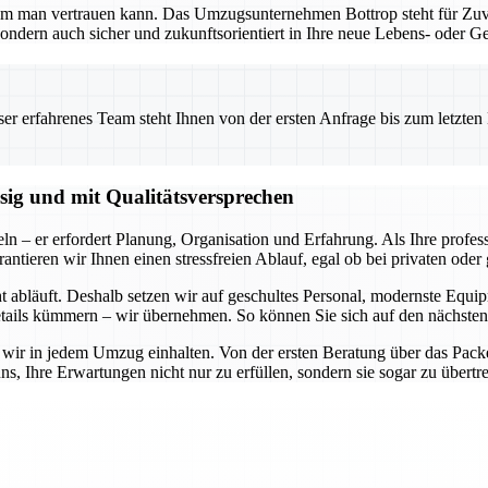
em man vertrauen kann. Das Umzugsunternehmen Bottrop steht für Zuver
ondern auch sicher und zukunftsorientiert in Ihre neue Lebens- oder G
 erfahrenes Team steht Ihnen von der ersten Anfrage bis zum letzten Ka
ssig und mit Qualitätsversprechen
ln – er erfordert Planung, Organisation und Erfahrung. Als Ihre profe
rantieren wir Ihnen einen stressfreien Ablauf, egal ob bei privaten od
cht abläuft. Deshalb setzen wir auf geschultes Personal, modernste Equ
ails kümmern – wir übernehmen. So können Sie sich auf den nächsten 
 wir in jedem Umzug einhalten. Von der ersten Beratung über das Packen,
uns, Ihre Erwartungen nicht nur zu erfüllen, sondern sie sogar zu übert