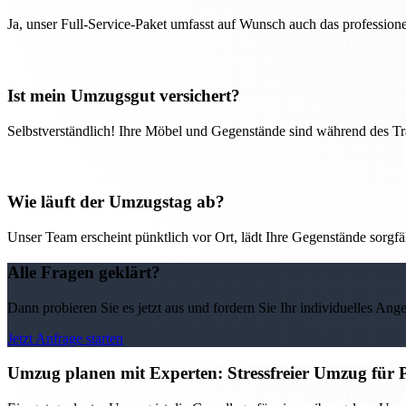
Ja, unser Full-Service-Paket umfasst auf Wunsch auch das professio
Ist mein Umzugsgut versichert?
Selbstverständlich! Ihre Möbel und Gegenstände sind während des Tra
Wie läuft der Umzugstag ab?
Unser Team erscheint pünktlich vor Ort, lädt Ihre Gegenstände sorgfälti
Alle Fragen geklärt?
Dann probieren Sie es jetzt aus und fordern Sie Ihr individuelles Ang
Jetzt Anfrage starten
Umzug planen mit Experten: Stressfreier Umzug für 