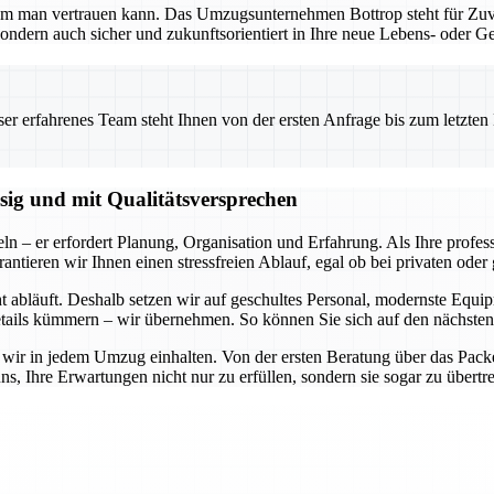
em man vertrauen kann. Das Umzugsunternehmen Bottrop steht für Zuver
ondern auch sicher und zukunftsorientiert in Ihre neue Lebens- oder G
 erfahrenes Team steht Ihnen von der ersten Anfrage bis zum letzten Ka
ssig und mit Qualitätsversprechen
ln – er erfordert Planung, Organisation und Erfahrung. Als Ihre profe
rantieren wir Ihnen einen stressfreien Ablauf, egal ob bei privaten od
cht abläuft. Deshalb setzen wir auf geschultes Personal, modernste Equ
ails kümmern – wir übernehmen. So können Sie sich auf den nächsten 
 wir in jedem Umzug einhalten. Von der ersten Beratung über das Packen,
uns, Ihre Erwartungen nicht nur zu erfüllen, sondern sie sogar zu übert